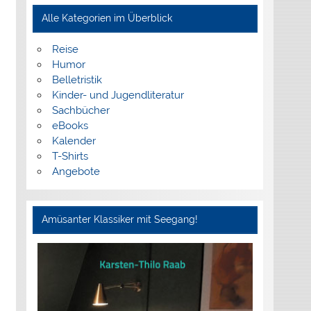
Alle Kategorien im Überblick
Reise
Humor
Belletristik
Kinder- und Jugendliteratur
Sachbücher
eBooks
Kalender
T-Shirts
Angebote
Amüsanter Klassiker mit Seegang!