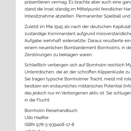
präsentieren vermag. Es brachte aber auch eine ga
stand die Insel ständig im Mittelpunkt feindlicher H
Inbesitznahme abzielten. Permanenter Spielball und
Zuletzt im Mai 1945 als nach der deutschen Kapitula
zuständige Kommandant aufgrund missverständliche
Aufgabe wehrhaft widersetzte. Daraus resultierte ein 
einem neuerlichen Bombardement Bornholms, in dess
Zerstörungen zu beklagen waren.
Schließlich verbergen sich auf Bornholm reichlich 
Unterirdischen, die an der schroffen Klippenküste z
Sie tragen typische Bornholmer Tracht, meist mit ro
besitzen ein erstaunliches militärisches Potential (In
das jedoch nur im Verborgenen aktiv ist. Sie schlu
in die Flucht.
Bornholm Reisehandbuch
Udo Haafke
ISBN 978-3-939408-17-8