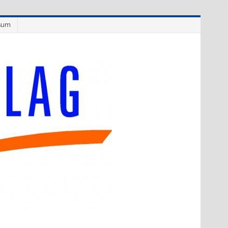
sum
Westflüge
Verlag