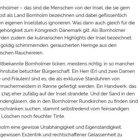
nholmer – das sind die Menschen von der Insel, die sie gern
bst als Land Bornholm bezeichnen und dabei geflissentlich
en eigenen Inselstatus ignorieren. Was dann auch gleich für die
ehörigkeit zum Königreich Dänemark gilt. Als Bornholmer
den zudem die kulinarischen Highlights der Insel bezeichnet,
 goldig schimmernden, geräucherten Heringe aus den
ischen Räuchereien.
tbekannte Bornholmer ticken, meistens richtig, in so mancher
nstube betuchter Bürgerschaft. Ein Herr (Er) und zwei Damen
e und Fräulein) sind es, die als exklusive Standuhren von
machermeistern in Rønne gefertigt werden. Ein Handwerk, das
1745 eher zufällig auf der Insel strandete. Und der Sand in den
ndengläsern, die in den Bornholmer Rundkirchen zu finden sind
beschränken suchen, stammt selbstredend vom feinsandigen
m Löschen noch feuchter Tinte.
holm eine gewisse Unabhängigkeit und Eigenständigkeit,
 gewissen Exzentrik und rechtschaffener Gelassenheit zu