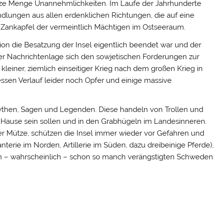
nze Menge Unannehmlichkeiten. Im Laufe der Jahrhunderte
andlungen aus allen erdenklichen Richtungen, die auf eine
 Zankapfel der vermeintlich Mächtigen im Ostseeraum.
tion die Besatzung der Insel eigentlich beendet war und der
r Nachrichtenlage sich den sowjetischen Forderungen zur
kleiner, ziemlich einseitiger Krieg nach dem großen Krieg in
en Verlauf leider noch Opfer und einige massive
Mythen, Sagen und Legenden. Diese handeln von Trollen und
u Hause sein sollen und in den Grabhügeln im Landesinneren.
ter Mütze, schützen die Insel immer wieder vor Gefahren und
fanterie im Norden, Artillerie im Süden, dazu dreibeinige Pferde),
gen – wahrscheinlich – schon so manch verängstigten Schweden