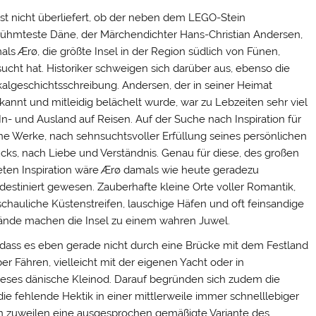
ist nicht überliefert, ob der neben dem LEGO-Stein
ühmteste Däne, der Märchendichter Hans-Christian Andersen,
als Ærø, die größte Insel in der Region südlich von Fünen,
ucht hat. Historiker schweigen sich darüber aus, ebenso die
algeschichtsschreibung. Andersen, der in seiner Heimat
kannt und mitleidig belächelt wurde, war zu Lebzeiten sehr viel
In- und Ausland auf Reisen. Auf der Suche nach Inspiration für
ne Werke, nach sehnsuchtsvoller Erfüllung seines persönlichen
cks, nach Liebe und Verständnis. Genau für diese, des großen
ten Inspiration wäre Ærø damals wie heute geradezu
destiniert gewesen. Zauberhafte kleine Orte voller Romantik,
chauliche Küstenstreifen, lauschige Häfen und oft feinsandige
ände machen die Insel zu einem wahren Juwel.
 dass es eben gerade nicht durch eine Brücke mit dem Festland
r Fähren, vielleicht mit der eigenen Yacht oder in
ieses dänische Kleinod. Darauf begründen sich zudem die
ie fehlende Hektik in einer mittlerweile immer schnelllebiger
nn zuweilen eine ausgesprochen gemäßigte Variante des