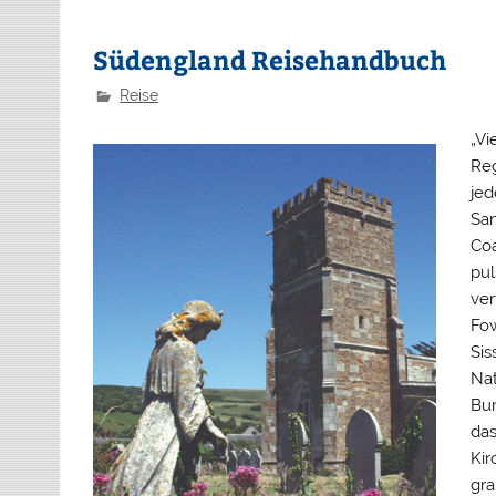
Südengland Reisehandbuch
Reise
„Vi
Reg
jed
San
Coa
pul
ver
Fow
Sis
Nat
Bur
das
Kir
gra