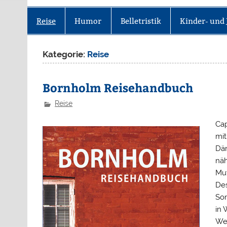
Reise
Humor
Belletristik
Kinder- und 
Kategorie:
Reise
Bornholm Reisehandbuch
Reise
Cap
mit
Dän
näh
Mut
Des
Som
in 
Wes