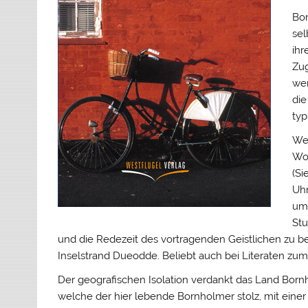
Bor
sel
ihr
Zug
wer
die
typ
Wel
Woh
(Si
Uhr
um 
Stu
und die Redezeit des vortragenden Geistlichen zu 
Inselstrand Dueodde. Beliebt auch bei Literaten zu
Der geografischen Isolation verdankt das Land Born
welche der hier lebende Bornholmer stolz, mit einer