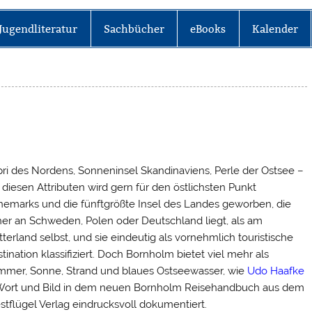
Jugendliteratur
Sachbücher
eBooks
Kalender
ri des Nordens, Sonneninsel Skandinaviens, Perle der Ostsee –
 diesen Attributen wird gern für den östlichsten Punkt
emarks und die fünftgrößte Insel des Landes geworben, die
er an Schweden, Polen oder Deutschland liegt, als am
terland selbst, und sie eindeutig als vornehmlich touristische
tination klassifiziert. Doch Bornholm bietet viel mehr als
mer, Sonne, Strand und blaues Ostseewasser, wie
Udo Haafke
Wort und Bild in dem neuen
Bornholm Reisehandbuch
aus dem
tflügel Verlag eindrucksvoll dokumentiert.