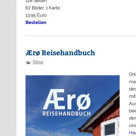
128 Seiten
67 Bilder, 1 Karte
13,95 Euro
Bestellen
Ærø Reisehandbuch
Reise
Ort
mac
des
mit
Aus
bee
der
und
Ha