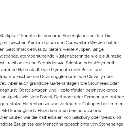
elfältigkeit“ könnte der Vorname Südenglands heißen. Die
ion zwischen Kent im Osten und Cornwall im Westen hat für
en Geschmack etwas zu bieten: weiße Klippen, lange
dstrände, atemberaubende Küstenabschnitte wie die Jurassic
st, traditionsreiche Seebäder wie Brighton oder Weymouth,
sierende Hafenstädte wie Plymouth oder Bristol und
träumte Fischer- und Schmugglerdörfer wie Clovelly oder
ey. Aber auch grandiose Gartenanlagen wie Stourhead oder
singhurst, Obstplantagen und Hopfenfelder, beeindruckende
ionalparks wie New Forest, Dartmoor oder Exmoor und trutzige
gen, stolze Herrenhäuser und verträumte Cottages bestimmen
 Bild Südenglands. Hinzu kommen beeindruckende
chenbauten wie die Kathedralen von Salisbury oder Wells und
ndiose Zeugnisse der Menschheitsgeschichte von Stonehenge