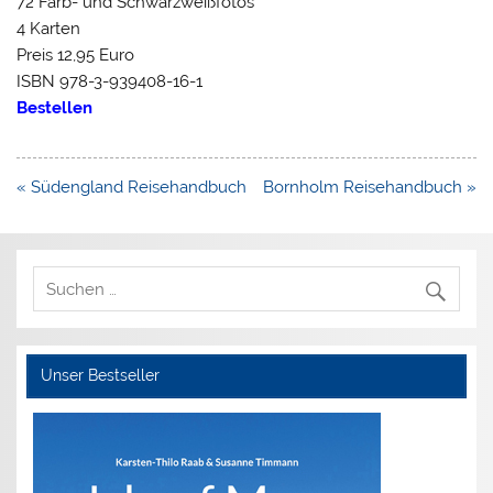
72 Farb- und Schwarzweißfotos
4 Karten
Preis 12,95 Euro
ISBN 978-3-939408-16-1
Bestellen
Beitragsnavigation
« Südengland Reisehandbuch
Bornholm Reisehandbuch »
Unser Bestseller