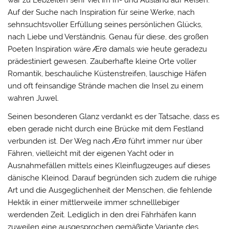
war zu Lebzeiten sehr viel im In- und Ausland auf Reisen.
Auf der Suche nach Inspiration für seine Werke, nach
sehnsuchtsvoller Erfüllung seines persönlichen Glücks,
nach Liebe und Verständnis. Genau für diese, des großen
Poeten Inspiration wäre Ærø damals wie heute geradezu
prädestiniert gewesen. Zauberhafte kleine Orte voller
Romantik, beschauliche Küstenstreifen, lauschige Häfen
und oft feinsandige Strände machen die Insel zu einem
wahren Juwel.
Seinen besonderen Glanz verdankt es der Tatsache, dass es
eben gerade nicht durch eine Brücke mit dem Festland
verbunden ist. Der Weg nach Ærø führt immer nur über
Fähren, vielleicht mit der eigenen Yacht oder in
Ausnahmefällen mittels eines Kleinflugzeuges auf dieses
dänische Kleinod. Darauf begründen sich zudem die ruhige
Art und die Ausgeglichenheit der Menschen, die fehlende
Hektik in einer mittlerweile immer schnelllebiger
werdenden Zeit. Lediglich in den drei Fährhäfen kann
zuweilen eine ausgesprochen gemäßigte Variante des