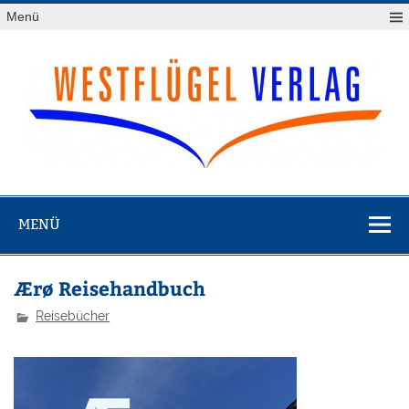
Zum
Menü
Inhalt
springen
Westflügel
Verlag
MENÜ
Ærø Reisehandbuch
Reisebücher