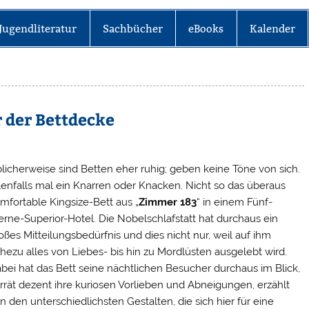
Jugendliteratur
Sachbücher
eBooks
Kalender
 der Bettdecke
licherweise sind Betten eher ruhig; geben keine Töne von sich.
lenfalls mal ein Knarren oder Knacken. Nicht so das überaus
mfortable Kingsize-Bett aus „
Zimmer 183
“ in einem Fünf-
erne-Superior-Hotel. Die Nobelschlafstatt hat durchaus ein
oßes Mitteilungsbedürfnis und dies nicht nur, weil auf ihm
hezu alles von Liebes- bis hin zu Mordlüsten ausgelebt wird.
bei hat das Bett seine nächtlichen Besucher durchaus im Blick,
rrät dezent ihre kuriosen Vorlieben und Abneigungen, erzählt
n den unterschiedlichsten Gestalten, die sich hier für eine