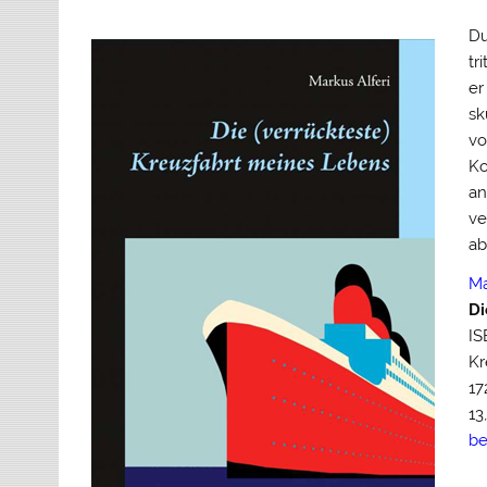
Du
tr
er
sk
vo
Ko
an
ve
ab
Ma
Di
IS
Kr
17
13
be