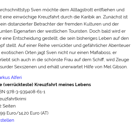
rchschnittstyp Sven möchte dem Alltagstrott entfliehen und
itt eine einwöchige Kreuzfahrt durch die Karibik an. Zunächst ist
 ein distanzierter Betrachter der fremden Kulturen und der
urrilen Eigenarten der westlichen Touristen. Doch bald wird er
r eine Entscheidung gestellt, die sein bisheriges Leben auf den
pf stellt. Auf einer Reihe verrückter und gefährlicher Abenteuer
 exotischen Orten jagt Sven nicht nur einen Mafiaboss, er
rliebt sich auch in die schönste Frau auf dem Schiff, wird Zeuge
surder Sexszenen und erhält unerwartet Hilfe von Mel Gibson.
rkus Alferi
e (verrückteste) Kreuzfahrt meines Lebens
BN 978-3-939408-61-1
euzfahrtkrimi
2 Seiten
,99 Euro/14,20 Euro (AT)
stellen