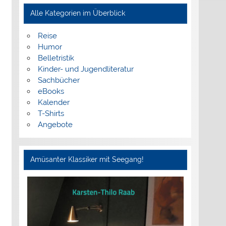
Alle Kategorien im Überblick
Reise
Humor
Belletristik
Kinder- und Jugendliteratur
Sachbücher
eBooks
Kalender
T-Shirts
Angebote
Amüsanter Klassiker mit Seegang!