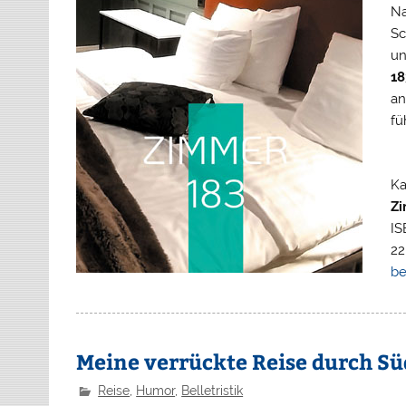
Na
Sc
un
18
an
fü
Ka
Zi
IS
22
be
Meine verrückte Reise durch Sü
Reise
,
Humor
,
Belletristik