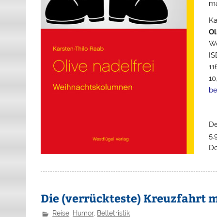
ma
Ka
Ol
We
IS
11
10
be
De
5.
Do
Die (verrückteste) Kreuzfahrt 
Reise
,
Humor
,
Belletristik