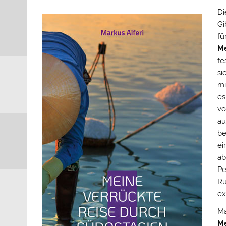
Di
Gi
fü
Me
fe
si
mi
es
vo
au
be
ei
ab
Pe
Rü
ex
Ma
Me