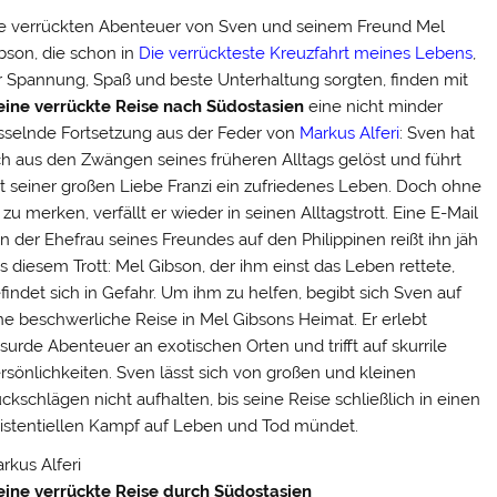
e verrückten Abenteuer von Sven und seinem Freund Mel
bson, die schon in
Die verrückteste Kreuzfahrt meines Lebens
,
r Spannung, Spaß und beste Unterhaltung sorgten, finden mit
ine verrückte Reise nach Südostasien
eine nicht minder
sselnde Fortsetzung aus der Feder von
Markus Alferi
: Sven hat
ch aus den Zwängen seines früheren Alltags gelöst und führt
t seiner großen Liebe Franzi ein zufriedenes Leben. Doch ohne
 zu merken, verfällt er wieder in seinen Alltagstrott. Eine E-Mail
n der Ehefrau seines Freundes auf den Philippinen reißt ihn jäh
s diesem Trott: Mel Gibson, der ihm einst das Leben rettete,
findet sich in Gefahr. Um ihm zu helfen, begibt sich Sven auf
ne beschwerliche Reise in Mel Gibsons Heimat. Er erlebt
surde Abenteuer an exotischen Orten und trifft auf skurrile
rsönlichkeiten. Sven lässt sich von großen und kleinen
ckschlägen nicht aufhalten, bis seine Reise schließlich in einen
istentiellen Kampf auf Leben und Tod mündet.
rkus Alferi
ine verrückte Reise durch Südostasien