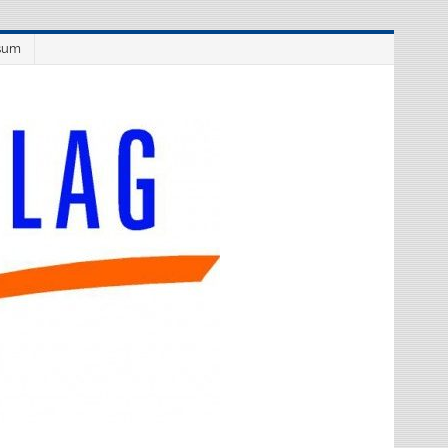
sum
Westflüge
Verlag