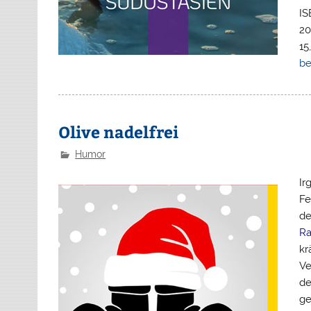
IS
20
15
be
Olive nadelfrei
Humor
Ir
Fe
de
R
kr
Ve
de
ge