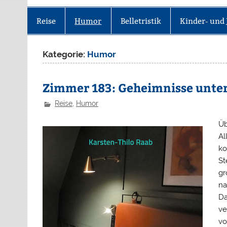
Reise
Humor
Belletristik
Kinder- und 
Kategorie:
Humor
Zimmer 183: Geheimnisse unter
Reise
,
Humor
Üb
Al
ko
St
gr
na
Da
ve
vo