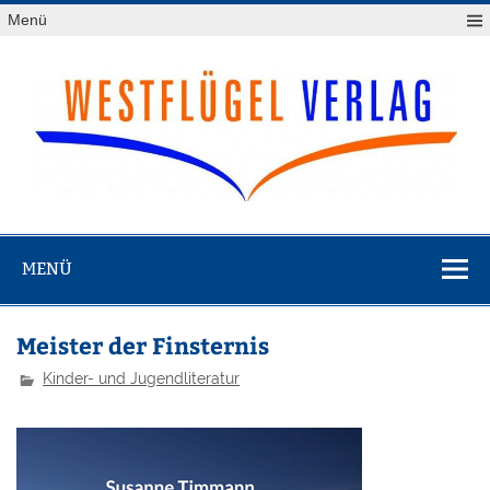
Zum
Menü
Inhalt
springen
Westflügel
Verlag
MENÜ
Meister der Finsternis
Kinder- und Jugendliteratur