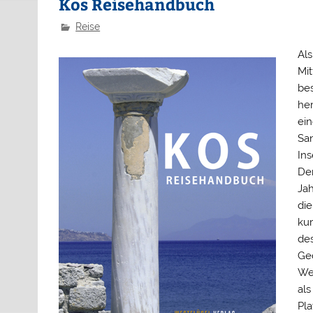
Kos Reisehandbuch
Reise
Als
Mit
bes
her
ein
San
Ins
Der
Jah
di
kur
des
Ge
Wei
als
Pla