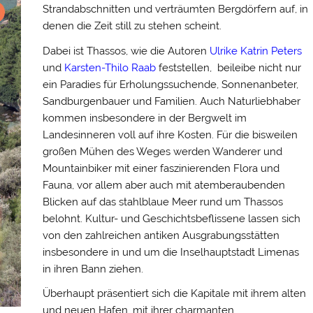
Strandabschnitten und verträumten Bergdörfern auf, in
denen die Zeit still zu stehen scheint.
Dabei ist Thassos, wie die Autoren
Ulrike Katrin Peters
und
Karsten-Thilo Raab
feststellen, beileibe nicht nur
ein Paradies für Erholungssuchende, Sonnenanbeter,
Sandburgenbauer und Familien. Auch Naturliebhaber
kommen insbesondere in der Bergwelt im
Landesinneren voll auf ihre Kosten. Für die bisweilen
großen Mühen des Weges werden Wanderer und
Mountainbiker mit einer faszinierenden Flora und
Fauna, vor allem aber auch mit atemberaubenden
Blicken auf das stahlblaue Meer rund um Thassos
belohnt. Kultur- und Geschichtsbeflissene lassen sich
von den zahlreichen antiken Ausgrabungsstätten
insbesondere in und um die Inselhauptstadt Limenas
in ihren Bann ziehen.
Überhaupt präsentiert sich die Kapitale mit ihrem alten
und neuen Hafen, mit ihrer charmanten