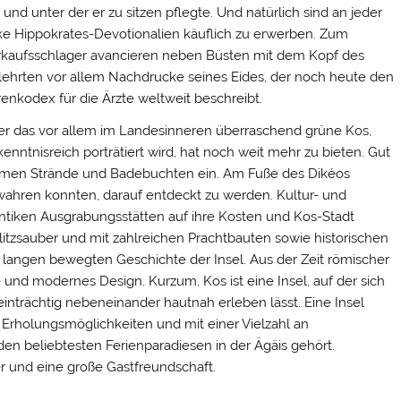
 und unter der er zu sitzen pflegte. Und natürlich sind an jeder
e Hippokrates-Devotionalien käuflich zu erwerben. Zum
rkaufsschlager avancieren neben Büsten mit dem Kopf des
ehrten vor allem Nachdrucke seines Eides, der noch heute den
enkodex für die Ärzte weltweit beschreibt.
r das vor allem im Landesinneren überraschend grüne Kos,
enntnisreich porträtiert wird, hat noch weit mehr zu bieten. Gut
ehmen Strände und Badebuchten ein. Am Fuße des Dikéos
ewahren konnten, darauf entdeckt zu werden. Kultur- und
tiken Ausgrabungsstätten auf ihre Kosten und Kos-Stadt
blitzsauber und mit zahlreichen Prachtbauten sowie historischen
langen bewegten Geschichte der Insel. Aus der Zeit römischer
e und modernes Design. Kurzum, Kos ist eine Insel, auf der sich
einträchtig nebeneinander hautnah erleben lässt. Eine Insel
 Erholungsmöglichkeiten und mit einer Vielzahl an
den beliebtesten Ferienparadiesen in der Ägäis gehört.
 und eine große Gastfreundschaft.