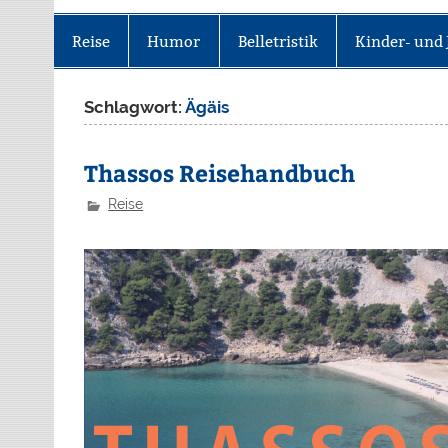
Reise
Humor
Belletristik
Kinder- und 
Schlagwort:
Ägäis
Thassos Reisehandbuch
Reise