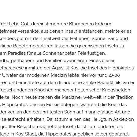
 der liebe Gott dereinst mehrere Klümpchen Erde im
telmeer versenkte, aus denen Inseln entstanden, meinte er es
onders gut mit der Inselwelt der Hellenen. Sonne, Sand und
rliche Badetemperaturen lassen die griechischen Inseln zu
em Paradies für alle Sonnenanbeter, Feierlustigen,
dburgenbauern und Familien avancieren. Eines dieser
elparadiese inmitten der Ägäis ist Kos, die Insel des Hippokrates.
 Urvater der modernen Medizin lebte hier vor rund 2.500
ren und errichtete auf dem Island eine antike Bäderklinik, wo er
e geschundenen Knochen mancher hellenischer Kriegshelden
ierte. Noch heute stehen die Mediziner weltweit in der Tradition
 Hippokrates, dessen Eid sie ablegen, während die Koer das
denken an den berühmtesten Sohn auf mannigfaltige Art und
se aufrecht erhalten. Da ist zum einen das Heiligtum Asklepíon
 größter Besuchermagnet der Insel, da ist zum anderen die
tane in Kos-Stadt, die Hippokrates angeblich selber gepflanzt