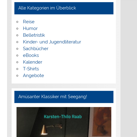
Alle Kategorien im Überblick
Reise
Humor
Belletristik
Kinder- und Jugendliteratur
Sachbücher
eBooks
Kalender
T-Shirts
Angebote
Amüsanter Klassiker mit Seegang!