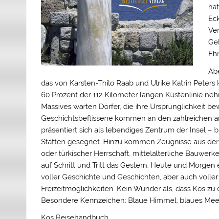
hat
Eck
Ve
Gel
Ehr
Abe
das von Karsten-Thilo Raab und Ulrike Katrin Peters k
60 Prozent der 112 Kilometer langen Küstenlinie n
Massives warten Dörfer, die ihre Ursprünglichkeit b
Geschichtsbeflissene kommen an den zahlreichen an
präsentiert sich als lebendiges Zentrum der Insel – 
Stätten gesegnet. Hinzu kommen Zeugnisse aus der 
oder türkischer Herrschaft, mittelalterliche Bauwerk
auf Schritt und Tritt das Gestern, Heute und Morgen 
voller Geschichte und Geschichten, aber auch voller
Freizeitmöglichkeiten. Kein Wunder als, dass Kos zu 
Besondere Kennzeichen: Blaue Himmel, blaues Meer
Kos Reisehandbuch