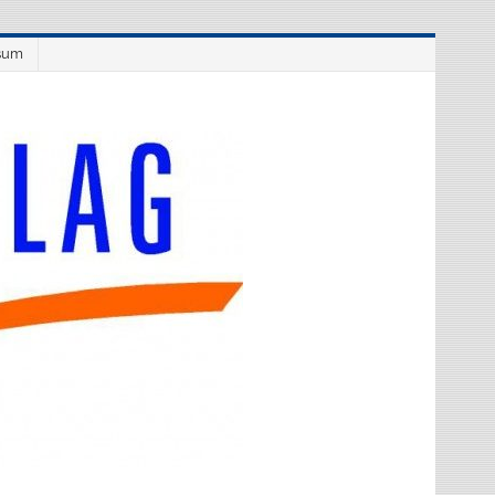
sum
Westflüge
Verlag