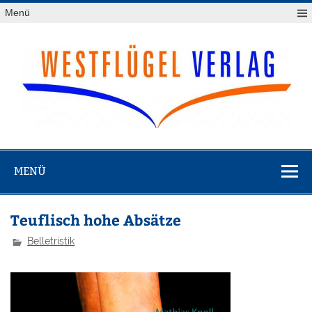
Zum
Menü
Inhalt
springen
Westflügel
Verlag
MENÜ
Teuflisch hohe Absätze
Belletristik