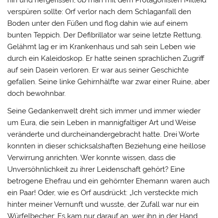
hin und hergerissen, ob man mit dem Protagonisten Mitleid
verspüren sollte: Orf verlor nach dem Schlaganfall den
Boden unter den Füßen und flog dahin wie auf einem
bunten Teppich. Der Defibrillator war seine letzte Rettung.
Gelähmt lag er im Krankenhaus und sah sein Leben wie
durch ein Kaleidoskop. Er hatte seinen sprachlichen Zugriff
auf sein Dasein verloren. Er war aus seiner Geschichte
gefallen. Seine linke Gehirnhälfte war zwar einer Ruine, aber
doch bewohnbar.
Seine Gedankenwelt dreht sich immer und immer wieder
um Eura, die sein Leben in mannigfaltiger Art und Weise
veränderte und durcheinandergebracht hatte. Drei Worte
konnten in dieser schicksalshaften Beziehung eine heillose
Verwirrung anrichten. Wer konnte wissen, dass die
Unversöhnlichkeit zu ihrer Leidenschaft gehört? Eine
betrogene Ehefrau und ein gehörnter Ehemann waren auch
ein Paar! Oder, wie es Orf ausdrückt: „Ich versteckte mich
hinter meiner Vernunft und wusste, der Zufall war nur ein
Würfelbecher: Es kam nur darauf an, wer ihn in der Hand