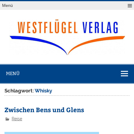
Zum
Menü
Inhalt
springen
Westflügel
Verlag
MENÜ
Schlagwort:
Whisky
Zwischen Bens und Glens
Reise