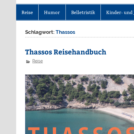
Reise
Humor
Belletristik
Kinder- und 
Schlagwort:
Thassos
Thassos Reisehandbuch
Reise