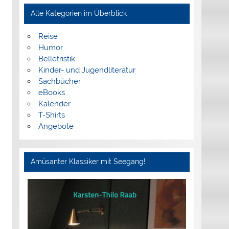
Alle Kategorien im Überblick
Reise
Humor
Belletristik
Kinder- und Jugendliteratur
Sachbücher
eBooks
Kalender
T-Shirts
Angebote
Amüsanter Klassiker mit Seegang!