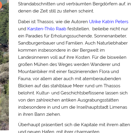
Strandabschnitten und verträumten Bergdörfern auf, in
denen die Zeit still zu stehen scheint.
Dabei ist Thassos, wie die Autoren
Ulrike Katrin Peters
und
Karsten-Thilo Raab
feststellen, beileibe nicht nur
ein Paradies für Erholungssuchende, Sonnenanbeter,
Sandburgenbauer und Familien. Auch Naturliebhaber
kommen insbesondere in der Bergwelt im
Landesinneren voll auf ihre Kosten. Für die bisweilen
großen Mühen des Weges werden Wanderer und
Mountainbiker mit einer faszinierenden Flora und
Fauna, vor allem aber auch mit atemberaubenden
Blicken auf das stahlblaue Meer rund um Thassos
belohnt. Kultur- und Geschichtsbeflissene lassen sich
von den zahlreichen antiken Ausgrabungsstätten
insbesondere in und um die Inselhauptstadt Limenas
in ihren Bann ziehen.
Überhaupt präsentiert sich die Kapitale mit ihrem alten
und neuen Hafen, mit ihrer charmanten