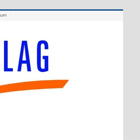
sum
Westflüge
Verlag