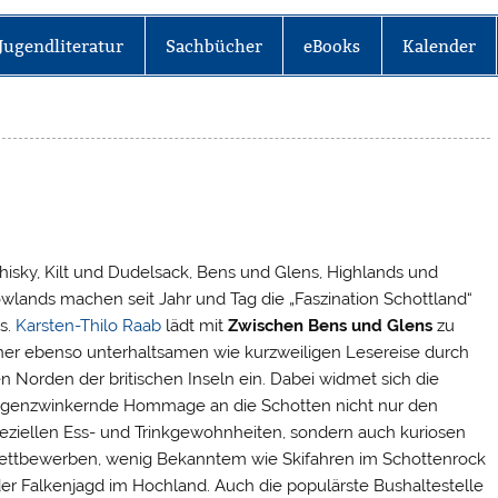
Jugendliteratur
Sachbücher
eBooks
Kalender
isky, Kilt und Dudelsack, Bens und Glens, Highlands und
wlands machen seit Jahr und Tag die „Faszination Schottland“
s.
Karsten-Thilo Raab
lädt mit
Zwischen Bens und Glens
zu
ner ebenso unterhaltsamen wie kurzweiligen Lesereise durch
n Norden der britischen Inseln ein. Dabei widmet sich die
genzwinkernde Hommage an die Schotten nicht nur den
eziellen Ess- und Trinkgewohnheiten, sondern auch kuriosen
ttbewerben, wenig Bekanntem wie Skifahren im Schottenrock
er Falkenjagd im Hochland. Auch die populärste Bushaltestelle