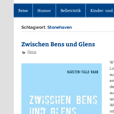
Reise
Humor
Belletristik
Kinder- und 
Schlagwort:
Stonehaven
Zwischen Bens und Glens
Reise
Wh
Lo
au
ei
de
au
sp
We
od