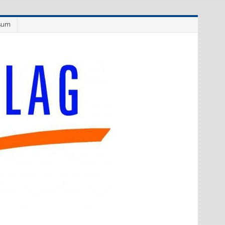
sum
Westflüge
Verlag