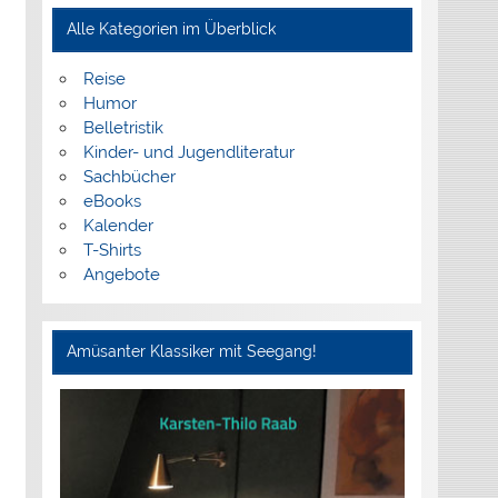
Alle Kategorien im Überblick
Reise
Humor
Belletristik
Kinder- und Jugendliteratur
Sachbücher
eBooks
Kalender
T-Shirts
Angebote
Amüsanter Klassiker mit Seegang!