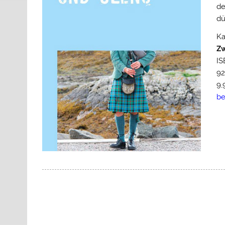
de
dü
Ka
Zw
IS
92
9,
be