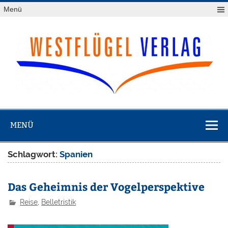
Zum
Menü
Inhalt
springen
Westflügel
Verlag
MENÜ
Schlagwort:
Spanien
Das Geheimnis der Vogelperspektive
Reise
,
Belletristik