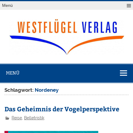
Zum
Menü
Inhalt
springen
Westflügel
Verlag
MENÜ
Schlagwort:
Nordeney
Das Geheimnis der Vogelperspektive
Reise
,
Belletristik