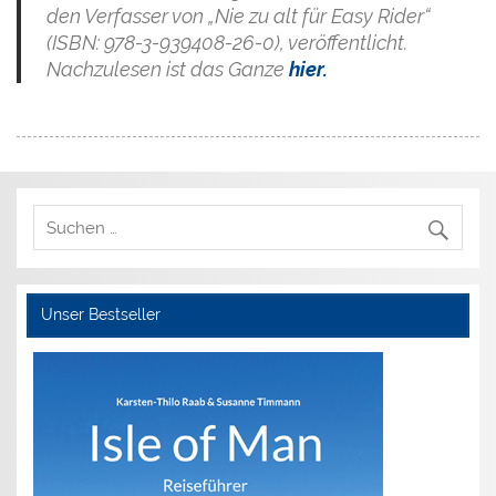
den Verfasser von „Nie zu alt für Easy Rider“
(ISBN: 978-3-939408-26-0), veröffentlicht.
Nachzulesen ist das Ganze
hier.
Unser Bestseller