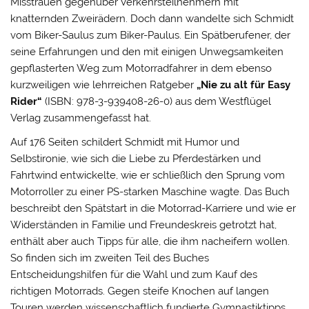
Misstrauen gegenüber Verkehrsteilnehmern mit
knatternden Zweirädern. Doch dann wandelte sich Schmidt
vom Biker-Saulus zum Biker-Paulus. Ein Spätberufener, der
seine Erfahrungen und den mit einigen Unwegsamkeiten
gepflasterten Weg zum Motorradfahrer in dem ebenso
kurzweiligen wie lehrreichen Ratgeber
„Nie zu alt für Easy
Rider“
(ISBN: 978-3-939408-26-0) aus dem Westflügel
Verlag zusammengefasst hat.
Auf 176 Seiten schildert Schmidt mit Humor und
Selbstironie, wie sich die Liebe zu Pferdestärken und
Fahrtwind entwickelte, wie er schließlich den Sprung vom
Motorroller zu einer PS-starken Maschine wagte. Das Buch
beschreibt den Spätstart in die Motorrad-Karriere und wie er
Widerständen in Familie und Freundeskreis getrotzt hat,
enthält aber auch Tipps für alle, die ihm nacheifern wollen.
So finden sich im zweiten Teil des Buches
Entscheidungshilfen für die Wahl und zum Kauf des
richtigen Motorrads. Gegen steife Knochen auf langen
Touren werden wissenschaftlich fundierte Gymnastiktipps