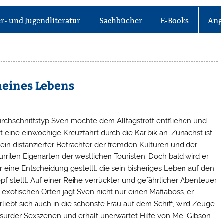
r- und Jugendliteratur
Sachbücher
E-Books
Ang
meines Lebens
rchschnittstyp Sven möchte dem Alltagstrott entfliehen und
itt eine einwöchige Kreuzfahrt durch die Karibik an. Zunächst ist
 ein distanzierter Betrachter der fremden Kulturen und der
urrilen Eigenarten der westlichen Touristen. Doch bald wird er
r eine Entscheidung gestellt, die sein bisheriges Leben auf den
pf stellt. Auf einer Reihe verrückter und gefährlicher Abenteuer
 exotischen Orten jagt Sven nicht nur einen Mafiaboss, er
rliebt sich auch in die schönste Frau auf dem Schiff, wird Zeuge
surder Sexszenen und erhält unerwartet Hilfe von Mel Gibson.