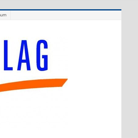
sum
Westflüge
Verlag