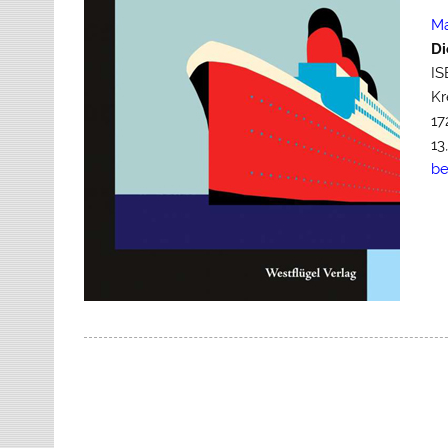
Ma
Di
IS
Kr
17
13
be