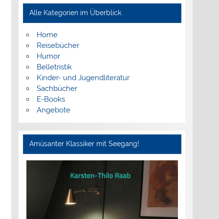
Alle Kategorien im Überblick
Home
Reisebücher
Humor
Belletristik
Kinder- und Jugendliteratur
Sachbücher
E-Books
Angebote
Amüsanter Klassiker mit Seegang!