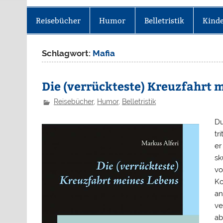
Reisebücher
Humor
Belletristik
Kinde
Schlagwort:
Mafia
Die (verrückteste) Kreuzfahrt 
Reisebücher
,
Humor
,
Belletristik
Du
tr
er
sk
vo
Ko
an
ve
ab