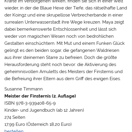
Kräfte im Verborgenen wirken, finden sie sich in einer Welt
wieder, in der die Blaue Hexe der Tiefe, das rätselhafte Land
der Koingz und eine skrupellose Verbrecherbande in einer
surrealen Unterwasserstadt ihre Wege kreuzen. Maya zeigt
dabei bemerkenswerte Entschlossenheit und lässt sich
weder von magischen Wesen noch von bedrohlichen
Gestalten einschüchtern. Mit Mut und einem Funken Glück
gelingt es den beiden sogar, die gefangenen Waldriesen
aus ihrer steinernen Starre zu befreien. Doch die größte
Herausforderung steht noch bevor: die Aktivierung des
geheimnisvollen Amuletts des Meisters der Finsternis und
die Befreiung ihrer Eltern aus dem Griff des ewigen Eises.
Susanne Timmann
Meister der Finsternis (2. Auflage)
ISBN 978-3-939408-65-9
Kinder- und Jugendbuch (ab 12 Jahren)
274 Seiten
17,99 Euro (Österreich 18,20 Euro)
bestellen