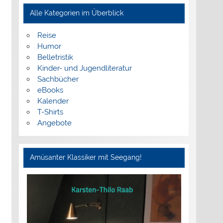
Alle Kategorien im Überblick
Reise
Humor
Belletristik
Kinder- und Jugendliteratur
Sachbücher
eBooks
Kalender
T-Shirts
Angebote
Amüsanter Klassiker mit Seegang!