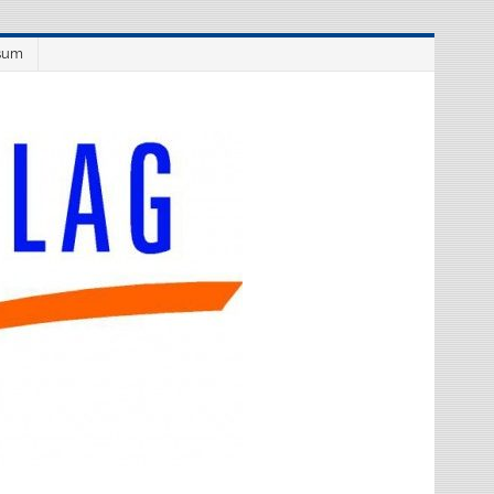
sum
Westflüge
Verlag