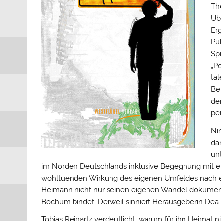
Th
Übl
Er
Pu
Sp
„
Po
tal
Be
den
per
Ni
da
un
im Norden Deutschlands inklusive Begegnung mit ein
wohltuenden Wirkung des eigenen Umfeldes nach ei
Heimann nicht nur seinen eigenen Wandel dokumenti
Bochum bindet. Derweil sinniert Herausgeberin Dea
Tobias Reinartz verdeutlicht, warum für ihn Heimat n