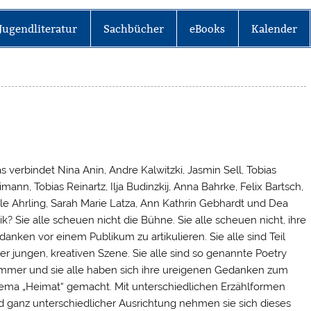
Jugendliteratur
Sachbücher
eBooks
Kalender
 verbindet Nina Anin, Andre Kalwitzki, Jasmin Sell, Tobias
mann, Tobias Reinartz, Ilja Budinzkij, Anna Bahrke, Felix Bartsch,
e Ahrling, Sarah Marie Latza, Ann Kathrin Gebhardt und Dea
ik? Sie alle scheuen nicht die Bühne. Sie alle scheuen nicht, ihre
anken vor einem Publikum zu artikulieren. Sie alle sind Teil
er jungen, kreativen Szene. Sie alle sind so genannte Poetry
mmer und sie alle haben sich ihre ureigenen Gedanken zum
ema „Heimat“ gemacht. Mit unterschiedlichen Erzählformen
d ganz unterschiedlicher Ausrichtung nehmen sie sich dieses