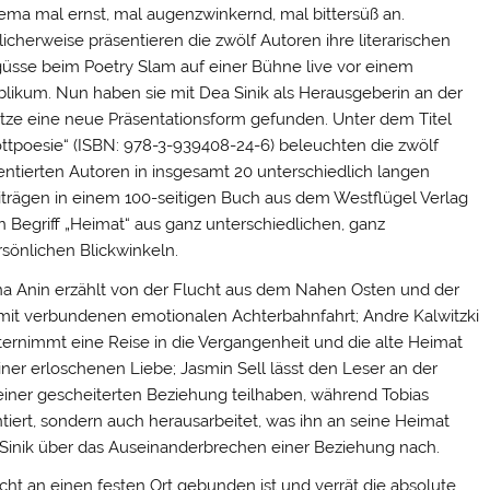
ema mal ernst, mal augenzwinkernd, mal bittersüß an.
icherweise präsentieren die zwölf Autoren ihre literarischen
güsse beim Poetry Slam auf einer Bühne live vor einem
blikum. Nun haben sie mit Dea Sinik als Herausgeberin an der
itze eine neue Präsentationsform gefunden. Unter dem Titel
ttpoesie
“ (ISBN: 978-3-939408-24-6) beleuchten die zwölf
entierten Autoren in insgesamt 20 unterschiedlich langen
iträgen in einem 100-seitigen Buch aus dem Westflügel Verlag
 Begriff „Heimat“ aus ganz unterschiedlichen, ganz
sönlichen Blickwinkeln.
na Anin erzählt von der Flucht aus dem Nahen Osten und der
mit verbundenen emotionalen Achterbahnfahrt; Andre Kalwitzki
ternimmt eine Reise in die Vergangenheit und die alte Heimat
er erloschenen Liebe; Jasmin Sell lässt den Leser an der
ner gescheiterten Beziehung teilhaben, während Tobias
ert, sondern auch herausarbeitet, was ihn an seine Heimat
 Sinik über das Auseinanderbrechen einer Beziehung nach.
icht an einen festen Ort gebunden ist und verrät die absolute,