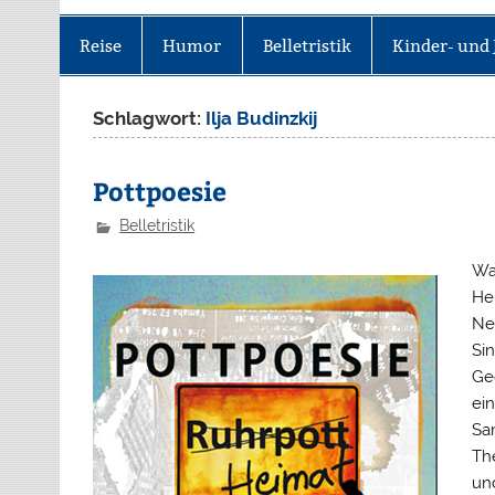
Reise
Humor
Belletristik
Kinder- und 
Schlagwort:
Ilja Budinzkij
Pottpoesie
Belletristik
Was
Hei
Nel
Sin
Ged
ein
Sa
Th
un