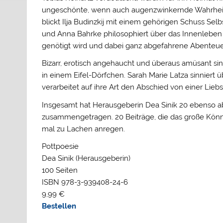
ungeschönte, wenn auch augenzwinkernde Wahrheit 
blickt Ilja Budinzkij mit einem gehörigen Schuss Sel
und Anna Bahrke philosophiert über das Innenlebe
genötigt wird und dabei ganz abgefahrene Abenteue
Bizarr, erotisch angehaucht und überaus amüsant si
in einem Eifel-Dörfchen. Sarah Marie Latza sinniert
verarbeitet auf ihre Art den Abschied von einer Liebs
Insgesamt hat Herausgeberin Dea Sinik 20 ebenso 
zusammengetragen. 20 Beiträge, die das große Kön
mal zu Lachen anregen.
Pottpoesie
Dea Sinik (Herausgeberin)
100 Seiten
ISBN 978-3-939408-24-6
9,99 €
Bestellen