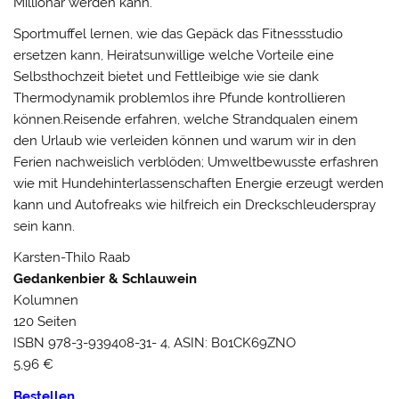
Millionär werden kann.
Sportmuffel lernen, wie das Gepäck das Fitnessstudio
ersetzen kann, Heiratsunwillige welche Vorteile eine
Selbsthochzeit bietet und Fettleibige wie sie dank
Thermodynamik problemlos ihre Pfunde kontrollieren
können.Reisende erfahren, welche Strandqualen einem
den Urlaub wie verleiden können und warum wir in den
Ferien nachweislich verblöden; Umweltbewusste erfashren
wie mit Hundehinterlassenschaften Energie erzeugt werden
kann und Autofreaks wie hilfreich ein Dreckschleuderspray
sein kann.
Karsten-Thilo Raab
Gedankenbier & Schlauwein
Kolumnen
120 Seiten
ISBN 978-3-939408-31- 4, ASIN: B01CK69ZNO
5,96 €
Bestellen