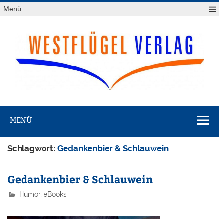
Zum
Menü
Inhalt
springen
Westflügel
Verlag
MENÜ
Schlagwort:
Gedankenbier & Schlauwein
Gedankenbier & Schlauwein
Humor
,
eBooks