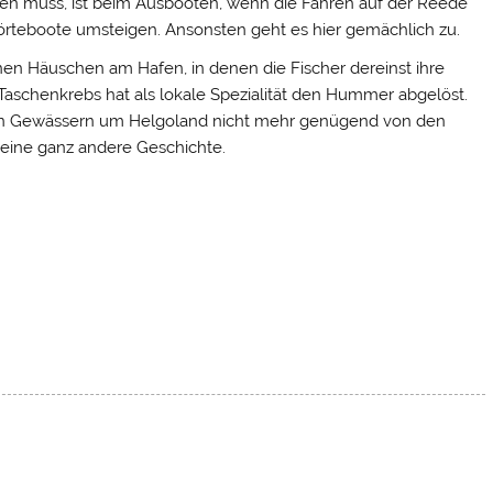
hen muss, ist beim Ausbooten, wenn die Fähren auf der Reede
Börteboote umsteigen. Ansonsten geht es hier gemächlich zu.
n Häuschen am Hafen, in denen die Fischer dereinst ihre
r Taschenkrebs hat als lokale Spezialität den Hummer abgelöst.
n den Gewässern um Helgoland nicht mehr genügend von den
 eine ganz andere Geschichte.