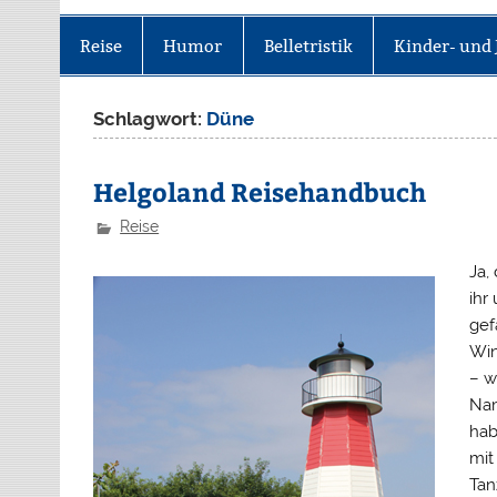
Reise
Humor
Belletristik
Kinder- und 
Schlagwort:
Düne
Helgoland Reisehandbuch
Reise
Ja,
ihr
gef
Win
– w
Nam
hab
mit
Tan