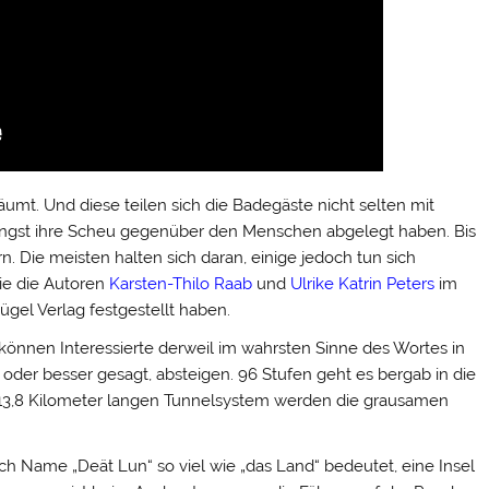
umt. Und diese teilen sich die Badegäste nicht selten mit
ngst ihre Scheu gegenüber den Menschen abgelegt haben. Bis
 Die meisten halten sich daran, einige jedoch tun sich
ie die Autoren
Karsten-Thilo Raab
und
Ulrike Katrin Peters
im
ügel Verlag festgestellt haben.
önnen Interessierte derweil im wahrsten Sinne des Wortes in
 oder besser gesagt, absteigen. 96 Stufen geht es bergab in die
 13,8 Kilometer langen Tunnelsystem werden die grausamen
ch Name „Deät Lun“ so viel wie „das Land“ bedeutet, eine Insel