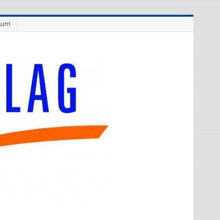
sum
Westflüge
Verlag