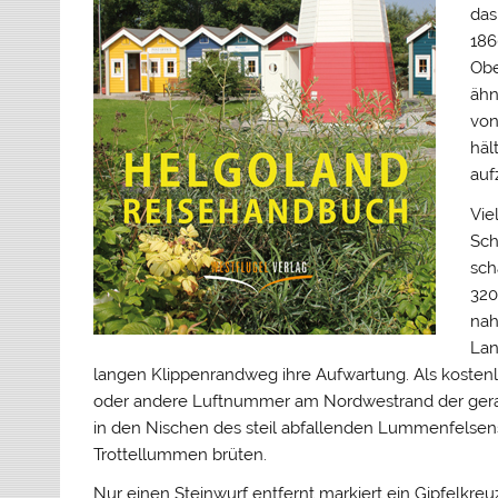
das
186
Obe
ähn
von
häl
auf
Vie
Sch
sch
320
nah
Lan
langen Klippenrandweg ihre Aufwartung. Als kosten
oder andere Luftnummer am Nordwestrand der gera
in den Nischen des steil abfallenden Lummenfelsen
Trottellummen brüten.
Nur einen Steinwurf entfernt markiert ein Gipfelkr