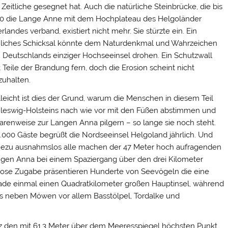
 Zeitliche gesegnet hat. Auch die natürliche Steinbrücke, die bis
0 die Lange Anne mit dem Hochplateau des Helgoländer
rlandes verband, existiert nicht mehr. Sie stürzte ein. Ein
liches Schicksal könnte dem Naturdenkmal und Wahrzeichen
 Deutschlands einziger Hochseeinsel drohen. Ein Schutzwall
t Teile der Brandung fern, doch die Erosion scheint nicht
zuhalten.
lleicht ist dies der Grund, warum die Menschen in diesem Teil
leswig-Holsteins nach wie vor mit den Füßen abstimmen und
arenweise zur Langen Anna pilgern – so lange sie noch steht.
.000 Gäste begrüßt die Nordseeinsel Helgoland jährlich. Und
ezu ausnahmslos alle machen der 47 Meter hoch aufragenden
gen Anna bei einem Spaziergang über den drei Kilometer
lose Zugabe präsentieren Hunderte von Seevögeln die eine
de einmal einen Quadratkilometer großen Hauptinsel, während
s neben Möwen vor allem Basstölpel, Tordalke und
euz den mit 61,3 Meter über dem Meeresspiegel höchsten Punkt